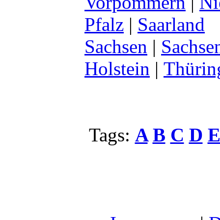
Vorpommern
|
Ni
Pfalz
|
Saarland
Sachsen
|
Sachse
Holstein
|
Thürin
Tags:
A
B
C
D