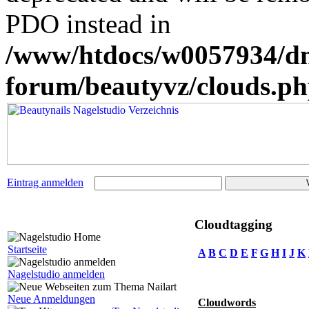
PDO instead in
/www/htdocs/w0057934/dn
forum/beautyvz/clouds.p
Eintrag anmelden
Cloudtagging
Startseite
A
B
C
D
E
F
G
H
I
J
K
Nagelstudio anmelden
Neue Anmeldungen
Cloudwords