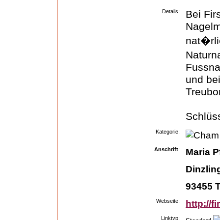
Details:
Bei Fir
Nagelm
nat�rli
Naturn
Fussna
und bei
Treubo
Schlüss
Kategorie:
Anschrift
:
Maria Pf
Dinzlin
93455 T
Webseite:
http://
Linktyp: