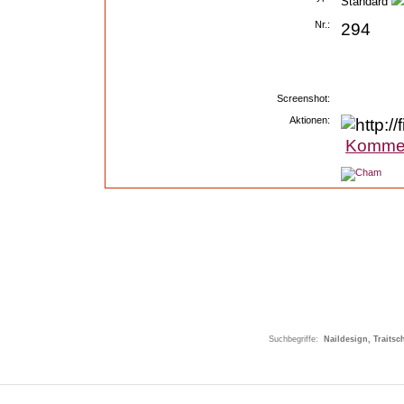
Standard
Nr.:
294
Screenshot:
Aktionen:
Komme
Suchbegriffe:
Naildesign, Traitsc