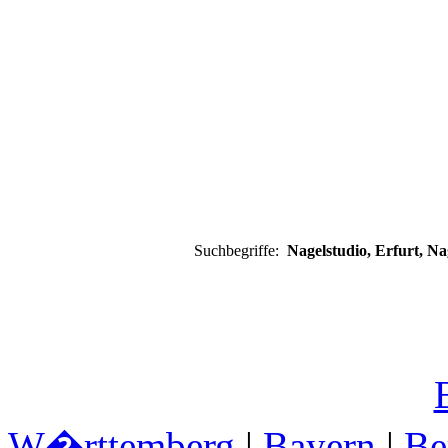
Suchbegriffe:
Nagelstudio, Erfurt, N
W�rttemberg
|
Bayern
|
Be