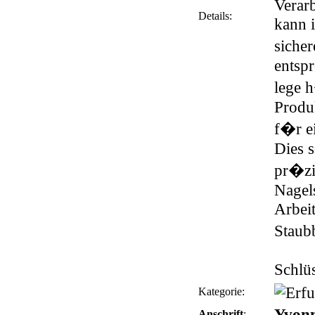
Verarb
Details:
kann 
siche
entsp
lege 
Produ
f�r e
Dies s
pr�zi
Nagel
Arbei
Staub
Schlüs
Kategorie:
Yvon
Anschrift
: