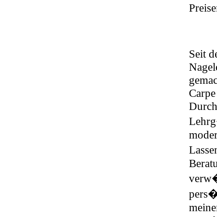
Preise
Seit d
Nagel
gemac
Carpe 
Durch
Lehrg
moder
Lasse
Berat
verw�
pers�
meiner